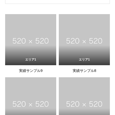
エリア1
エリア1
実績サンプル9
実績サンプル8