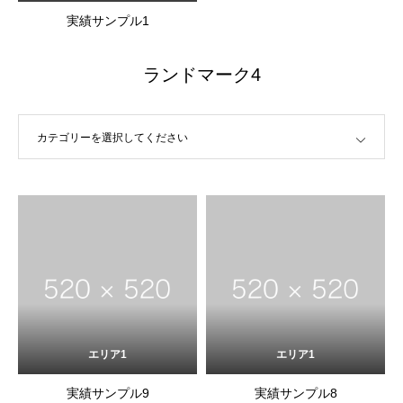
実績サンプル1
ランドマーク4
カテゴリーを選択してください
エリア1
エリア1
実績サンプル9
実績サンプル8