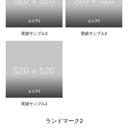
エリア1
エリア1
実績サンプル3
実績サンプル2
エリア1
実績サンプル1
ランドマーク2