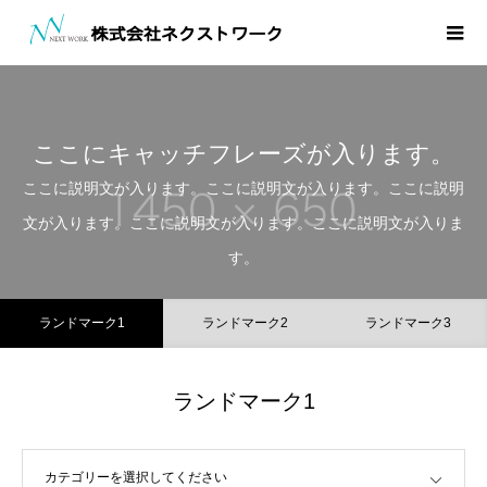
ここにキャッチフレーズが入ります。
ここに説明文が入ります。ここに説明文が入ります。ここに説明
文が入ります。ここに説明文が入ります。ここに説明文が入りま
す。
ランドマーク1
ランドマーク2
ランドマーク3
ランドマーク1
カテゴリーを選択してください