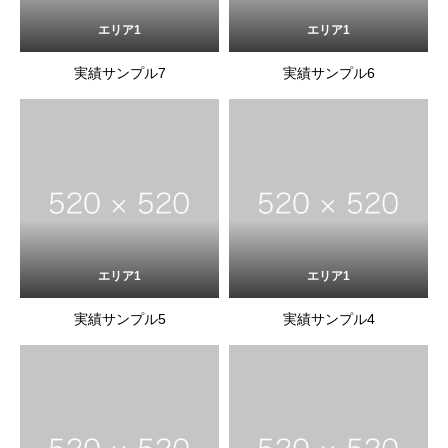
エリア1
エリア1
実績サンプル7
実績サンプル6
エリア1
エリア1
実績サンプル5
実績サンプル4