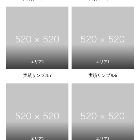
エリア1
エリア1
実績サンプル7
実績サンプル6
エリア1
エリア1