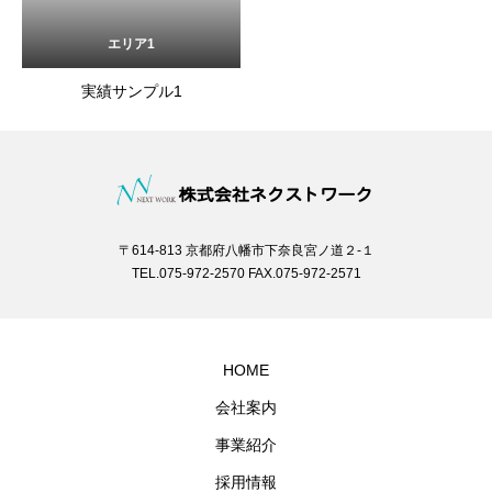
エリア1
実績サンプル1
〒614-813 京都府八幡市下奈良宮ノ道２-１
TEL.075-972-2570 FAX.075-972-2571
HOME
会社案内
事業紹介
採用情報