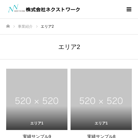
事業紹介
エリア2
ホーム
エリア2
エリア1
エリア1
実績サンプル9
実績サンプル8